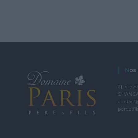
No
21, rue d
CHANCAY 
contact
pereetfi