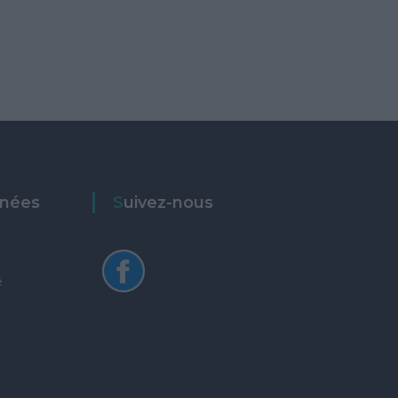
nnées
Suivez-nous
é