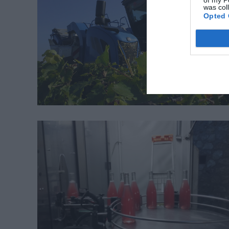
of my P
was col
Opted 