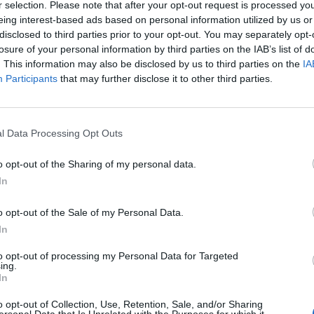
r selection. Please note that after your opt-out request is processed y
eing interest-based ads based on personal information utilized by us or
disclosed to third parties prior to your opt-out. You may separately opt-
us contactez pour voir et découvrir, pourquoi les vins de V
losure of your personal information by third parties on the IAB’s list of
t le cépage Chenin ont trouvé une alchimie et un équilibre 
. This information may also be disclosed by us to third parties on the
IA
Participants
that may further disclose it to other third parties.
l Data Processing Opt Outs
o opt-out of the Sharing of my personal data.
In
PORTFOLIO
o opt-out of the Sale of my Personal Data.
In
to opt-out of processing my Personal Data for Targeted
ing.
In
o opt-out of Collection, Use, Retention, Sale, and/or Sharing