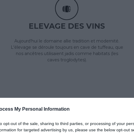
ELEVAGE DES VINS
Aujourd’hui le domaine allie tradition et modernité.
L'élevage se déroule toujours en cave de tuffeau, que
nos ancêtres utilisaient jadis comme habitats (les
caves troglodytes).
ocess My Personal Information
to opt-out of the sale, sharing to third parties, or processing of your per
formation for targeted advertising by us, please use the below opt-out s
ITES DES CAVES TROGLOD